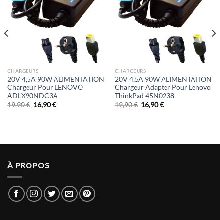
CHARGEURS
CHARGEURS
20V 4,5A 90W ALIMENTATION
20V 4,5A 90W ALIMENTATION
Chargeur Pour LENOVO
Chargeur Adapter Pour Lenovo
ADLX90NDC3A
ThinkPad 45N0238
Le
Le
Le
Le
19,90
€
16,90
€
19,90
€
16,90
€
prix
prix
prix
prix
initial
actuel
initial
actuel
était :
est :
était :
est :
19,90 €.
16,90 €.
19,90 €.
16,90 €.
À PROPOS