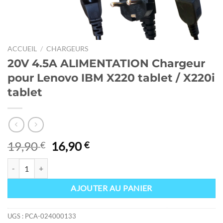
ACCUEIL
/
CHARGEURS
20V 4.5A ALIMENTATION Chargeur
pour Lenovo IBM X220 tablet / X220i
tablet
Le
Le
19,90
16,90
€
€
prix
prix
quantité de 20V 4.5A ALIMENTATION Chargeur pour Lenovo IBM X220 
initial
actuel
était :
est :
AJOUTER AU PANIER
19,90 €.
16,90 €.
UGS :
PCA-024000133