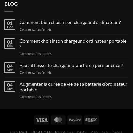
BLOG
Comment bien choisir son chargeur d’ordinateur ?
01
Déc
sur
Commentaires fermés
Comment
bien
Comment choisir son chargeur d’ordinateur portable
01
choisir
Déc
?
son
sur
Commentaires fermés
chargeur
Comment
d’ordinateur
choisir
Faut-il laisser le chargeur branché en permanence ?
?
04
son
Nov
sur
Commentaires fermés
chargeur
Faut-
d’ordinateur
il
Augmenter la durée de vie de sa batterie d’ordinateur
portable
04
laisser
Nov
portable
?
le
sur
Commentaires fermés
chargeur
Augmenter
branché
la
en
durée
permanence
de
?
vie
de
CONTACT
RÈGLEMENT DE LA BOUTIQUE
MENTION LÉGALE
sa