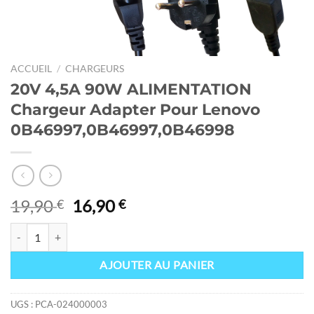
ACCUEIL
/
CHARGEURS
20V 4,5A 90W ALIMENTATION
Chargeur Adapter Pour Lenovo
0B46997,0B46997,0B46998
Le
Le
19,90
16,90
€
€
prix
prix
quantité de 20V 4,5A 90W ALIMENTATION Chargeur Adapter Pour 
initial
actuel
était :
est :
AJOUTER AU PANIER
19,90 €.
16,90 €.
UGS :
PCA-024000003