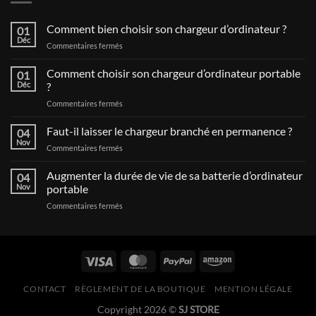
Comment bien choisir son chargeur d’ordinateur ?
01
Déc
sur
Commentaires fermés
Comment
bien
Comment choisir son chargeur d’ordinateur portable
01
choisir
Déc
?
son
sur
Commentaires fermés
chargeur
Comment
d’ordinateur
choisir
Faut-il laisser le chargeur branché en permanence ?
?
04
son
Nov
sur
Commentaires fermés
chargeur
Faut-
d’ordinateur
il
Augmenter la durée de vie de sa batterie d’ordinateur
portable
04
laisser
Nov
portable
?
le
sur
Commentaires fermés
chargeur
Augmenter
branché
la
en
durée
permanence
de
?
vie
de
CONTACT
RÈGLEMENT DE LA BOUTIQUE
MENTION LÉGALE
sa
batterie
Copyright 2026 ©
SJ STORE
d’ordinateur