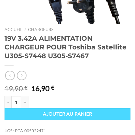
ACCUEIL
/
CHARGEURS
19V 3.42A ALIMENTATION
CHARGEUR POUR Toshiba Satellite
U305-S7448 U305-S7467
Le
Le
19,90
16,90
€
€
prix
prix
quantité de 19V 3.42A ALIMENTATION CHARGEUR POUR Toshiba Sat
initial
actuel
était :
est :
AJOUTER AU PANIER
19,90 €.
16,90 €.
UGS :
PCA-005022471