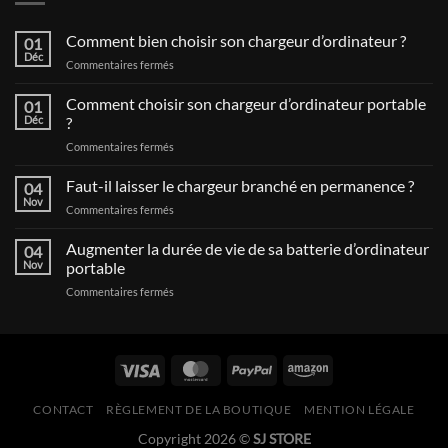
Comment bien choisir son chargeur d’ordinateur ?
01
Déc
sur
Commentaires fermés
Comment
bien
Comment choisir son chargeur d’ordinateur portable
01
choisir
Déc
?
son
sur
Commentaires fermés
chargeur
Comment
d’ordinateur
choisir
Faut-il laisser le chargeur branché en permanence ?
?
04
son
Nov
sur
Commentaires fermés
chargeur
Faut-
d’ordinateur
il
Augmenter la durée de vie de sa batterie d’ordinateur
portable
04
laisser
Nov
portable
?
le
sur
Commentaires fermés
chargeur
Augmenter
branché
la
en
durée
permanence
de
?
vie
de
CONTACT
RÈGLEMENT DE LA BOUTIQUE
MENTION LÉGALE
sa
batterie
Copyright 2026 ©
SJ STORE
d’ordinateur