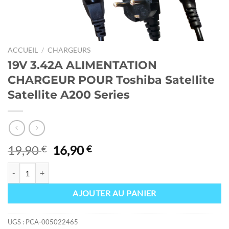
ACCUEIL
/
CHARGEURS
19V 3.42A ALIMENTATION
CHARGEUR POUR Toshiba Satellite
Satellite A200 Series
Le
Le
19,90
16,90
€
€
prix
prix
quantité de 19V 3.42A ALIMENTATION CHARGEUR POUR Toshiba Satell
initial
actuel
était :
est :
AJOUTER AU PANIER
19,90 €.
16,90 €.
UGS :
PCA-005022465