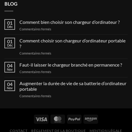
BLOG
Comment bien choisir son chargeur d’ordinateur ?
01
Déc
sur
Commentaires fermés
Comment
bien
Comment choisir son chargeur d’ordinateur portable
01
choisir
Déc
?
son
sur
Commentaires fermés
chargeur
Comment
d’ordinateur
choisir
Faut-il laisser le chargeur branché en permanence ?
?
04
son
Nov
sur
Commentaires fermés
chargeur
Faut-
d’ordinateur
il
Augmenter la durée de vie de sa batterie d’ordinateur
portable
04
laisser
Nov
portable
?
le
sur
Commentaires fermés
chargeur
Augmenter
branché
la
en
durée
permanence
de
?
vie
de
CONTACT
RÈGLEMENT DE LA BOUTIQUE
MENTION LÉGALE
sa