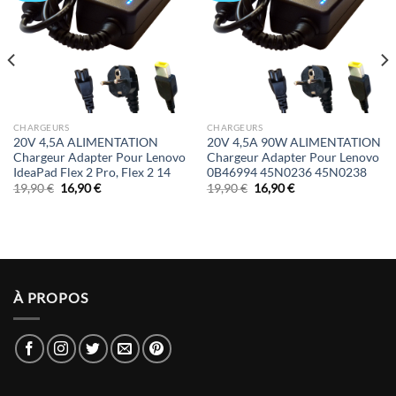
CHARGEURS
CHARGEURS
20V 4,5A ALIMENTATION
20V 4,5A 90W ALIMENTATION
Chargeur Adapter Pour Lenovo
Chargeur Adapter Pour Lenovo
IdeaPad Flex 2 Pro, Flex 2 14
0B46994 45N0236 45N0238
Le
Le
Le
Le
19,90
€
16,90
€
19,90
€
16,90
€
prix
prix
prix
prix
initial
actuel
initial
actuel
était :
est :
était :
est :
19,90 €.
16,90 €.
19,90 €.
16,90 €.
À PROPOS