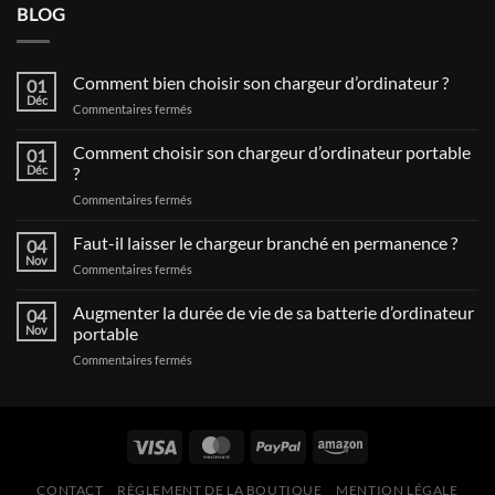
BLOG
Comment bien choisir son chargeur d’ordinateur ?
01
Déc
sur
Commentaires fermés
Comment
bien
Comment choisir son chargeur d’ordinateur portable
01
choisir
Déc
?
son
sur
Commentaires fermés
chargeur
Comment
d’ordinateur
choisir
Faut-il laisser le chargeur branché en permanence ?
?
04
son
Nov
sur
Commentaires fermés
chargeur
Faut-
d’ordinateur
il
Augmenter la durée de vie de sa batterie d’ordinateur
portable
04
laisser
Nov
portable
?
le
sur
Commentaires fermés
chargeur
Augmenter
branché
la
en
durée
permanence
de
?
vie
de
CONTACT
RÈGLEMENT DE LA BOUTIQUE
MENTION LÉGALE
sa