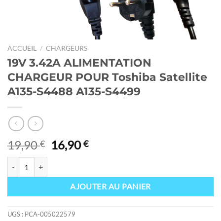
ACCUEIL
/
CHARGEURS
19V 3.42A ALIMENTATION
CHARGEUR POUR Toshiba Satellite
A135-S4488 A135-S4499
Le
Le
19,90
16,90
€
€
prix
prix
quantité de 19V 3.42A ALIMENTATION CHARGEUR POUR Toshiba Sat
initial
actuel
était :
est :
AJOUTER AU PANIER
19,90 €.
16,90 €.
UGS :
PCA-005022579