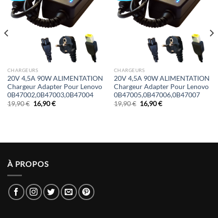
CHARGEURS
CHARGEURS
20V 4,5A 90W ALIMENTATION
20V 4,5A 90W ALIMENTATION
Chargeur Adapter Pour Lenovo
Chargeur Adapter Pour Lenovo
0B47002,0B47003,0B47004
0B47005,0B47006,0B47007
Le
Le
Le
Le
19,90
€
16,90
€
19,90
€
16,90
€
prix
prix
prix
prix
initial
actuel
initial
actuel
était :
est :
était :
est :
19,90 €.
16,90 €.
19,90 €.
16,90 €.
À PROPOS