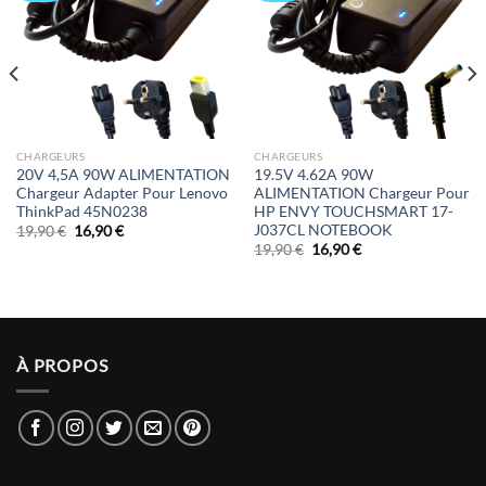
CHARGEURS
CHARGEURS
20V 4,5A 90W ALIMENTATION
19.5V 4.62A 90W
Chargeur Adapter Pour Lenovo
ALIMENTATION Chargeur Pour
ThinkPad 45N0238
HP ENVY TOUCHSMART 17-
J037CL NOTEBOOK
Le
Le
19,90
€
16,90
€
prix
prix
Le
Le
19,90
€
16,90
€
initial
actuel
prix
prix
était :
est :
initial
actuel
19,90 €.
16,90 €.
était :
est :
19,90 €.
16,90 €.
À PROPOS