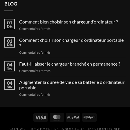
BLOG
Comment bien choisir son chargeur d’ordinateur ?
01
Déc
sur
Commentaires fermés
Comment
bien
Comment choisir son chargeur d’ordinateur portable
01
choisir
Déc
?
son
sur
Commentaires fermés
chargeur
Comment
d’ordinateur
choisir
Faut-il laisser le chargeur branché en permanence ?
?
04
son
Nov
sur
Commentaires fermés
chargeur
Faut-
d’ordinateur
il
Augmenter la durée de vie de sa batterie d’ordinateur
portable
04
laisser
Nov
portable
?
le
sur
Commentaires fermés
chargeur
Augmenter
branché
la
en
durée
permanence
de
?
vie
de
CONTACT
RÈGLEMENT DE LA BOUTIQUE
MENTION LÉGALE
sa