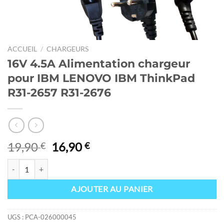
ACCUEIL
/
CHARGEURS
16V 4.5A Alimentation chargeur
pour IBM LENOVO IBM ThinkPad
R31-2657 R31-2676
Le
Le
19,90
16,90
€
€
prix
prix
quantité de 16V 4.5A Alimentation chargeur pour IBM LENOVO IBM
initial
actuel
était :
est :
AJOUTER AU PANIER
19,90 €.
16,90 €.
UGS :
PCA-026000045