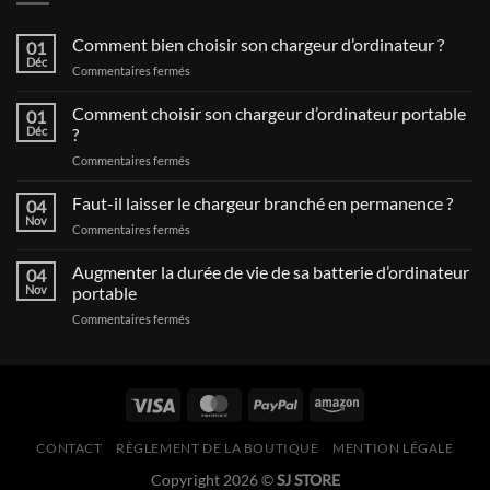
Comment bien choisir son chargeur d’ordinateur ?
01
Déc
sur
Commentaires fermés
Comment
bien
Comment choisir son chargeur d’ordinateur portable
01
choisir
Déc
?
son
sur
Commentaires fermés
chargeur
Comment
d’ordinateur
choisir
Faut-il laisser le chargeur branché en permanence ?
?
04
son
Nov
sur
Commentaires fermés
chargeur
Faut-
d’ordinateur
il
Augmenter la durée de vie de sa batterie d’ordinateur
portable
04
laisser
Nov
portable
?
le
sur
Commentaires fermés
chargeur
Augmenter
branché
la
en
durée
permanence
de
?
vie
de
CONTACT
RÈGLEMENT DE LA BOUTIQUE
MENTION LÉGALE
sa
batterie
Copyright 2026 ©
SJ STORE
d’ordinateur