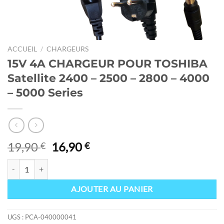
ACCUEIL
/
CHARGEURS
15V 4A CHARGEUR POUR TOSHIBA
Satellite 2400 – 2500 – 2800 – 4000
– 5000 Series
Le
Le
19,90
16,90
€
€
prix
prix
quantité de 15V 4A CHARGEUR POUR TOSHIBA Satellite 2400 - 2500 -
initial
actuel
était :
est :
AJOUTER AU PANIER
19,90 €.
16,90 €.
UGS :
PCA-040000041