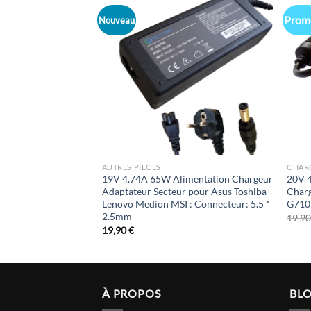
Promo
Nouveau
AUTRES PIECES
CHAR
TATION Chargeur
19V 4.74A 65W Alimentation Chargeur
20V 
vo G50, G50-30,
Adaptateur Secteur pour Asus Toshiba
Char
Lenovo Medion MSI : Connecteur: 5.5 *
G710
2.5mm
19,9
x
19,90
€
uel
:
90 €.
À PROPOS
BL