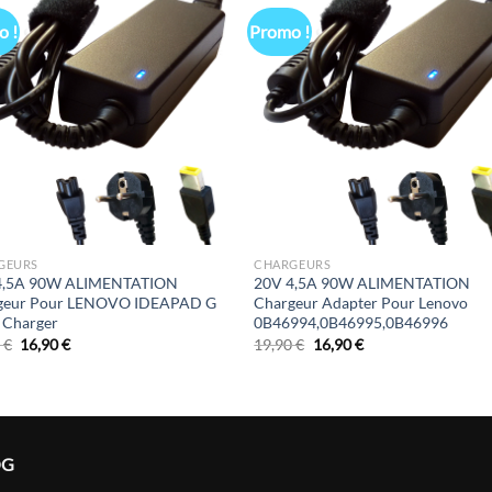
 !
Promo !
GEURS
CHARGEURS
4,5A 90W ALIMENTATION
20V 4,5A 90W ALIMENTATION
geur Pour LENOVO IDEAPAD G
Chargeur Adapter Pour Lenovo
 Charger
0B46994,0B46995,0B46996
Le
Le
Le
Le
0
€
16,90
€
19,90
€
16,90
€
prix
prix
prix
prix
initial
actuel
initial
actuel
était :
est :
était :
est :
19,90 €.
16,90 €.
19,90 €.
16,90 €.
OG