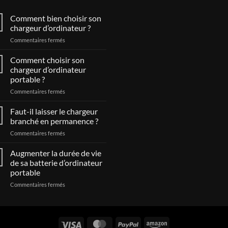
Comment bien choisir son
chargeur d’ordinateur ?
sur
Commentaires fermés
Comment
bien
Comment choisir son
choisir
chargeur d’ordinateur
son
portable ?
chargeur
sur
Commentaires fermés
d’ordinateur
Comment
?
choisir
Faut-il laisser le chargeur
son
branché en permanence ?
chargeur
sur
Commentaires fermés
d’ordinateur
Faut-
portable
il
Augmenter la durée de vie
?
laisser
de sa batterie d’ordinateur
le
portable
chargeur
sur
Commentaires fermés
branché
Augmenter
en
la
permanence
durée
?
de
vie