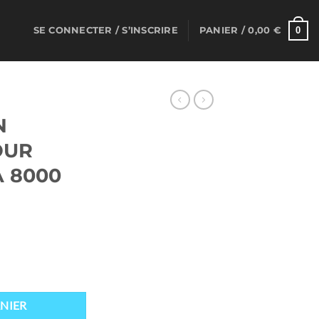
0
SE CONNECTER / S’INSCRIRE
PANIER /
0,00
€
N
OUR
A 8000
RGEUR POUR Toshiba TECRA 8000 series
el
NIER
0 €.