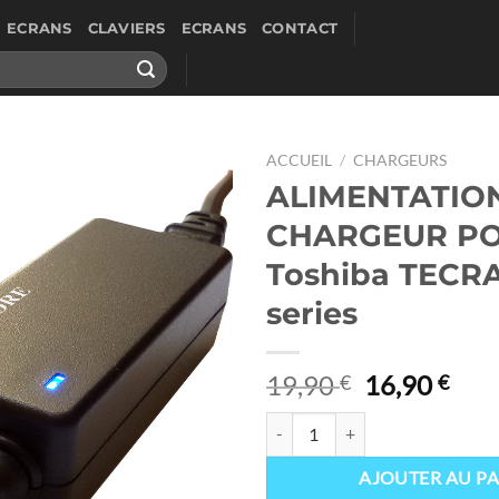
ECRANS
CLAVIERS
ECRANS
CONTACT
ACCUEIL
/
CHARGEURS
ALIMENTATIO
CHARGEUR P
Toshiba TECR
series
Le
Le
19,90
16,90
€
€
prix
prix
quantité de ALIMENTATION CHA
initial
actu
était :
est :
AJOUTER AU PA
19,90 €.
16,9