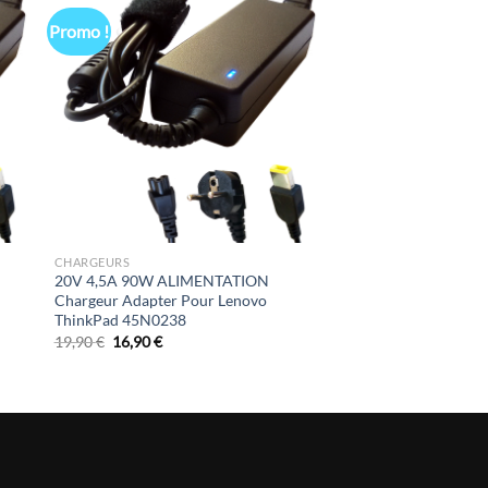
Promo !
CHARGEURS
20V 4,5A 90W ALIMENTATION
Chargeur Adapter Pour Lenovo
ThinkPad 45N0238
Le
Le
19,90
€
16,90
€
prix
prix
initial
actuel
était :
est :
19,90 €.
16,90 €.