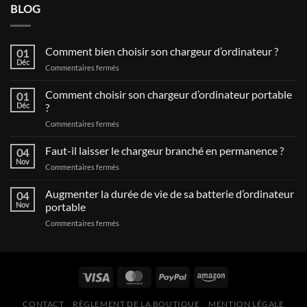
BLOG
Comment bien choisir son chargeur d’ordinateur ?
01
Déc
sur
Commentaires fermés
Comment
bien
Comment choisir son chargeur d’ordinateur portable
01
choisir
Déc
?
son
sur
Commentaires fermés
chargeur
Comment
d’ordinateur
choisir
Faut-il laisser le chargeur branché en permanence ?
?
04
son
Nov
sur
Commentaires fermés
chargeur
Faut-
d’ordinateur
il
Augmenter la durée de vie de sa batterie d’ordinateur
portable
04
laisser
Nov
portable
?
le
sur
Commentaires fermés
chargeur
Augmenter
branché
la
en
durée
permanence
de
?
vie
de
CONTACT
RÈGLEMENT DE LA BOUTIQUE
MENTION LÉGALE
sa