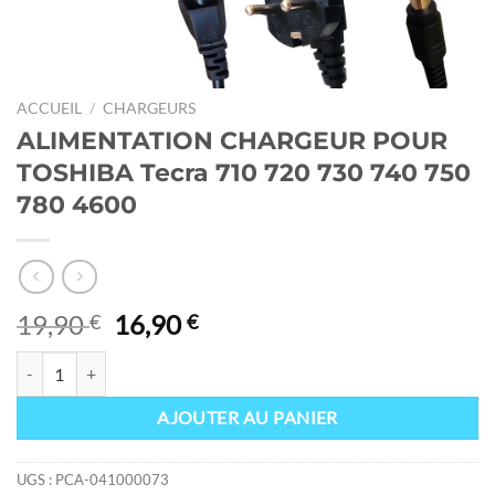
ACCUEIL
/
CHARGEURS
ALIMENTATION CHARGEUR POUR
TOSHIBA Tecra 710 720 730 740 750
780 4600
Le
Le
19,90
16,90
€
€
prix
prix
quantité de ALIMENTATION CHARGEUR POUR TOSHIBA Tecra 710 72
initial
actuel
était :
est :
AJOUTER AU PANIER
19,90 €.
16,90 €.
UGS :
PCA-041000073