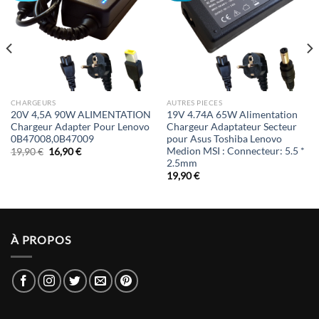
CHARGEURS
AUTRES PIECES
20V 4,5A 90W ALIMENTATION
19V 4.74A 65W Alimentation
Chargeur Adapter Pour Lenovo
Chargeur Adaptateur Secteur
0B47008,0B47009
pour Asus Toshiba Lenovo
Medion MSI : Connecteur: 5.5 *
Le
Le
19,90
€
16,90
€
prix
prix
2.5mm
initial
actuel
19,90
€
était :
est :
19,90 €.
16,90 €.
À PROPOS