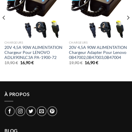
CHARGEURS
CHARGEURS
20V 4,5A 90W ALIMENTATION
20V 4,5A 90W ALIMENTATION
Chargeur Pour LENOVO
Chargeur Adapter Pour Lenovo
ADLX90NLC3A PA-1900-72
0B47002,0B47003,0B47004
Le
Le
Le
Le
19,90
€
16,90
€
19,90
€
16,90
€
prix
prix
prix
prix
initial
actuel
initial
actuel
était :
est :
était :
est :
19,90 €.
16,90 €.
19,90 €.
16,90 €.
À PROPOS
BLOG