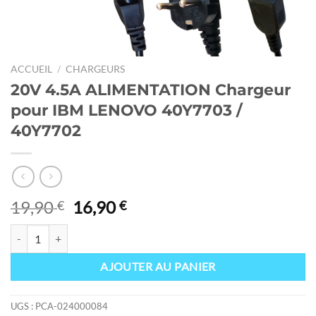
ACCUEIL
/
CHARGEURS
20V 4.5A ALIMENTATION Chargeur
pour IBM LENOVO 40Y7703 /
40Y7702
Le
Le
19,90
16,90
€
€
prix
prix
quantité de 20V 4.5A ALIMENTATION Chargeur pour IBM LENOVO 
initial
actuel
était :
est :
AJOUTER AU PANIER
19,90 €.
16,90 €.
UGS :
PCA-024000084