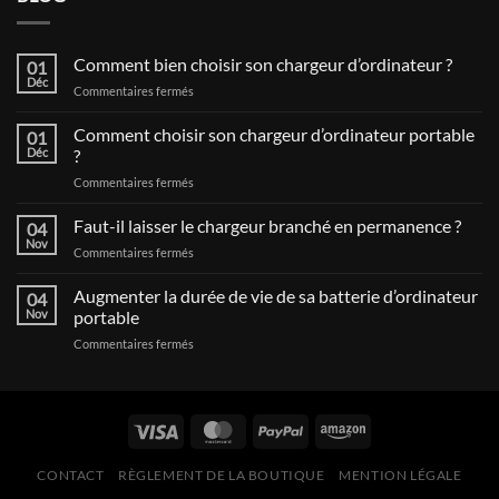
Comment bien choisir son chargeur d’ordinateur ?
01
Déc
sur
Commentaires fermés
Comment
bien
Comment choisir son chargeur d’ordinateur portable
01
choisir
Déc
?
son
sur
Commentaires fermés
chargeur
Comment
d’ordinateur
choisir
Faut-il laisser le chargeur branché en permanence ?
?
04
son
Nov
sur
Commentaires fermés
chargeur
Faut-
d’ordinateur
il
Augmenter la durée de vie de sa batterie d’ordinateur
portable
04
laisser
Nov
portable
?
le
sur
Commentaires fermés
chargeur
Augmenter
branché
la
en
durée
permanence
de
?
vie
de
CONTACT
RÈGLEMENT DE LA BOUTIQUE
MENTION LÉGALE
sa
batterie