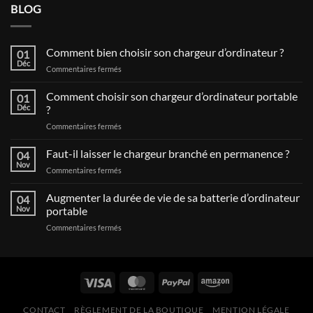
BLOG
Comment bien choisir son chargeur d’ordinateur ?
01
Déc
sur
Commentaires fermés
Comment
bien
Comment choisir son chargeur d’ordinateur portable
01
choisir
Déc
?
son
sur
Commentaires fermés
chargeur
Comment
d’ordinateur
choisir
Faut-il laisser le chargeur branché en permanence ?
?
04
son
Nov
sur
Commentaires fermés
chargeur
Faut-
d’ordinateur
il
Augmenter la durée de vie de sa batterie d’ordinateur
portable
04
laisser
Nov
portable
?
le
sur
Commentaires fermés
chargeur
Augmenter
branché
la
en
durée
permanence
de
?
vie
de
CONTACT
RÈGLEMENT DE LA BOUTIQUE
MENTION LÉGALE
sa