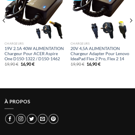
CHARGEURS
CHARGEURS
19V 2.1A 40W ALIMENTATION
20V 4,5A ALIMENTATION
Chargeur Pour ACER Aspire
Chargeur Adapter Pour Lenovo
One D150-1322 / D150-1462
IdeaPad Flex 2 Pro, Flex 2 14
Le
Le
Le
Le
19,90
€
16,90
€
19,90
€
16,90
€
prix
prix
prix
prix
initial
actuel
initial
actuel
était :
est :
était :
est :
19,90 €.
16,90 €.
19,90 €.
16,90 €.
À PROPOS