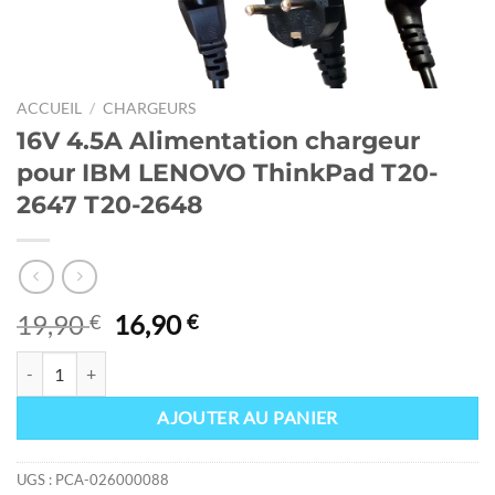
ACCUEIL
/
CHARGEURS
16V 4.5A Alimentation chargeur
pour IBM LENOVO ThinkPad T20-
2647 T20-2648
Le
Le
19,90
16,90
€
€
prix
prix
quantité de 16V 4.5A Alimentation chargeur pour IBM LENOVO Thi
initial
actuel
était :
est :
AJOUTER AU PANIER
19,90 €.
16,90 €.
UGS :
PCA-026000088