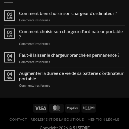
Comment bien choisir son chargeur d’ordinateur ?
01
Déc
sur
Commentaires fermés
Comment
bien
Comment choisir son chargeur d’ordinateur portable
01
choisir
Déc
?
son
sur
Commentaires fermés
chargeur
Comment
d’ordinateur
choisir
Faut-il laisser le chargeur branché en permanence ?
?
04
son
Nov
sur
Commentaires fermés
chargeur
Faut-
d’ordinateur
il
Augmenter la durée de vie de sa batterie d’ordinateur
portable
04
laisser
Nov
portable
?
le
sur
Commentaires fermés
chargeur
Augmenter
branché
la
en
durée
permanence
de
?
vie
de
CONTACT
RÈGLEMENT DE LA BOUTIQUE
MENTION LÉGALE
sa
batterie
Copyright 2026 ©
SJ STORE