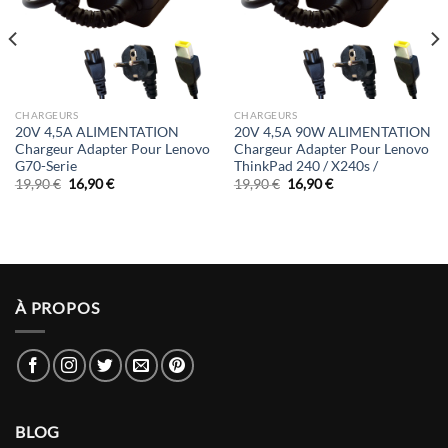
CHARGEURS
CHARGEURS
20V 4,5A ALIMENTATION
20V 4,5A 90W ALIMENTATION
Chargeur Adapter Pour Lenovo
Chargeur Adapter Pour Lenovo
G70-Serie
ThinkPad 240 / X240s /
Le
Le
Le
Le
19,90
€
16,90
€
19,90
€
16,90
€
prix
prix
prix
prix
initial
actuel
initial
actuel
était :
est :
était :
est :
19,90 €.
16,90 €.
19,90 €.
16,90 €.
À PROPOS
BLOG