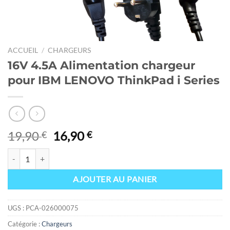
ACCUEIL
/
CHARGEURS
16V 4.5A Alimentation chargeur
pour IBM LENOVO ThinkPad i Series
Le
Le
19,90
16,90
€
€
prix
prix
quantité de 16V 4.5A Alimentation chargeur pour IBM LENOVO ThinkP
initial
actuel
était :
est :
AJOUTER AU PANIER
19,90 €.
16,90 €.
UGS :
PCA-026000075
Catégorie :
Chargeurs