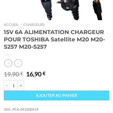
ACCUEIL
/
CHARGEURS
15V 6A ALIMENTATION CHARGEUR
POUR TOSHIBA Satellite M20 M20-
S257 M20-S257
Le
Le
19,90
16,90
€
€
prix
prix
quantité de 15V 6A ALIMENTATION CHARGEUR POUR TOSHIBA Sate
initial
actuel
était :
est :
AJOUTER AU PANIER
19,90 €.
16,90 €.
UGS :
PCA-041000419