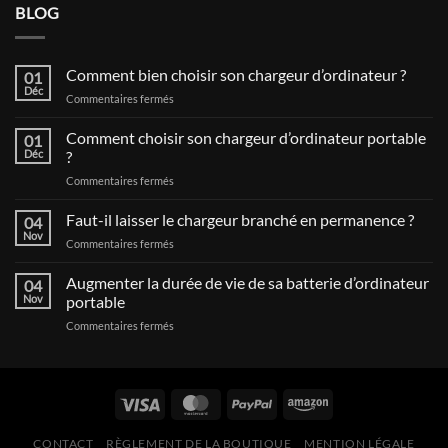
BLOG
Comment bien choisir son chargeur d’ordinateur ?
01
Déc
sur
Commentaires fermés
Comment
bien
Comment choisir son chargeur d’ordinateur portable
01
choisir
Déc
?
son
sur
Commentaires fermés
chargeur
Comment
d’ordinateur
choisir
Faut-il laisser le chargeur branché en permanence ?
?
04
son
Nov
sur
Commentaires fermés
chargeur
Faut-
d’ordinateur
il
Augmenter la durée de vie de sa batterie d’ordinateur
portable
04
laisser
Nov
portable
?
le
sur
Commentaires fermés
chargeur
Augmenter
branché
la
en
durée
permanence
de
?
vie
de
CONTACT
RÈGLEMENT DE LA BOUTIQUE
MENTION LÉGALE
sa