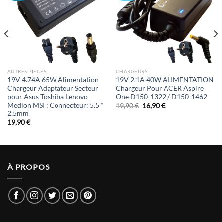
AUTRES PIECES
CHARGEURS
19V 4.74A 65W Alimentation
19V 2.1A 40W ALIMENTATION
Chargeur Adaptateur Secteur
Chargeur Pour ACER Aspire
pour Asus Toshiba Lenovo
One D150-1322 / D150-1462
Medion MSI : Connecteur: 5.5 *
Le
Le
19,90
€
16,90
€
prix
prix
2.5mm
initial
actuel
19,90
€
était :
est :
19,90 €.
16,90 €.
À PROPOS