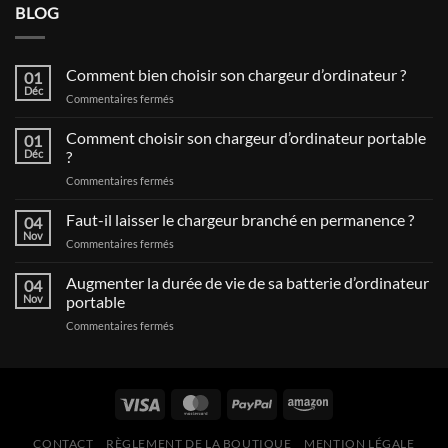
BLOG
Comment bien choisir son chargeur d’ordinateur ?
01
Déc
sur
Commentaires fermés
Comment
bien
Comment choisir son chargeur d’ordinateur portable
01
choisir
Déc
?
son
sur
Commentaires fermés
chargeur
Comment
d’ordinateur
choisir
Faut-il laisser le chargeur branché en permanence ?
?
04
son
Nov
sur
Commentaires fermés
chargeur
Faut-
d’ordinateur
il
Augmenter la durée de vie de sa batterie d’ordinateur
portable
04
laisser
Nov
portable
?
le
sur
Commentaires fermés
chargeur
Augmenter
branché
la
en
durée
permanence
de
?
vie
de
CONTACT
RÈGLEMENT DE LA BOUTIQUE
MENTION LÉGALE
sa