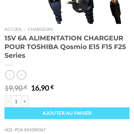
ACCUEIL
/
CHARGEURS
15V 6A ALIMENTATION CHARGEUR
POUR TOSHIBA Qosmio E15 F15 F25
Series
Le
Le
19,90
16,90
€
€
prix
prix
quantité de 15V 6A ALIMENTATION CHARGEUR POUR TOSHIBA Qosm
initial
actuel
était :
est :
AJOUTER AU PANIER
19,90 €.
16,90 €.
UGS :
PCA-041000367