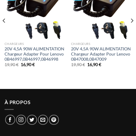
CHARGEURS
CHARGEURS
20V 4,5A 90W ALIMENTATION
20V 4,5A 90W ALIMENTATION
Chargeur Adapter Pour Lenovo
Chargeur Adapter Pour Lenovo
0B46997,0B46997,0B46998
0B47008,0B47009
Le
Le
Le
Le
19,90
€
16,90
€
19,90
€
16,90
€
prix
prix
prix
prix
initial
actuel
initial
actuel
était :
est :
était :
est :
19,90 €.
16,90 €.
19,90 €.
16,90 €.
À PROPOS